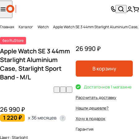
Главная
Каталог
Watch
Apple Watch SE 3 44mm Starlight Aluminium Case, S
без RuStore
26 990 ₽
Apple Watch SE 3 44mm
Starlight Aluminium
Case, Starlight Sport
В корзину
Band - M/L
Достаточно
в 1 магазине
Рассчитать доставку
26 990 ₽
Нашли дешевле?
1 220 ₽
x 36 месяцев
Хочу в подарок
Гарантия
Цвет:
Starlight