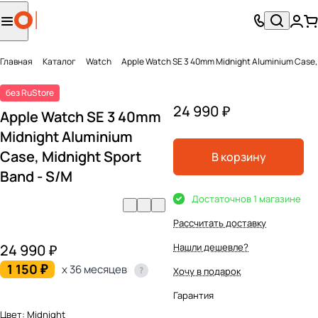
Главная
Каталог
Watch
Apple Watch SE 3 40mm Midnight Aluminium Case, 
без RuStore
24 990 ₽
Apple Watch SE 3 40mm
Midnight Aluminium
Case, Midnight Sport
В корзину
Band - S/M
Достаточно
в 1 магазине
Рассчитать доставку
24 990 ₽
Нашли дешевле?
1 150 ₽
x 36 месяцев
Хочу в подарок
Гарантия
Цвет:
Midnight