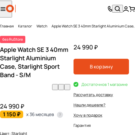
Главная
Каталог
Watch
Apple Watch SE 3 40mm Starlight Aluminium Case, S
без RuStore
24 990 ₽
Apple Watch SE 3 40mm
Starlight Aluminium
Case, Starlight Sport
В корзину
Band - S/M
Достаточно
в 1 магазине
Рассчитать доставку
24 990 ₽
Нашли дешевле?
1 150 ₽
x 36 месяцев
Хочу в подарок
Гарантия
Цвет:
Starlight