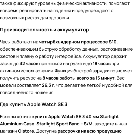
также фиксируют уровень физической активности, помогают
вовремя реагировать на падения и предупреждают о
возможных рисках для здоровья.
Производительность и аккумулятор
Часы работают на
четырёхъядерном процессоре S10
,
обеспечивающем быструю обработку данных, распознавание
жестов и плавную работу интерфейса. Аккумулятор держит
заряд до
32 часов
при низкой нагрузке и до
18 часов
при
активном использовании. Функция быстрой зарядки позволяет
получить ресурс на
8 часов работы всего за 15 минут
. Вес
модели составляет
26,3 г
, что делает её легкой и удобной для
повседневного ношения.
Где купить Apple Watch SE 3
Если вы хотите
купить Apple Watch SE 3 40 мм Starlight
Aluminium Case, Starlight Sport Band – S/M
, заходите в наш
магазин
O|store
. Доступна
рассрочка на всю продукцию