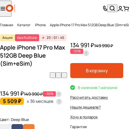
Главная
Каталог
iPhone
Apple iPhone 17 Pro Max 512GB Deep Blue (Sim+eS
Акция
без RuStore
23
01
45
134 991 ₽
149 990 ₽
Apple iPhone 17 Pro Max
-10%
512GB Deep Blue
(Sim+eSim)
В корзину
В наличии
в 1 магазине
134 991 ₽
149 990 ₽
-10%
Рассчитать доставку
5 509 ₽
x 36 месяцев
Нашли дешевле?
Хочу в подарок
Цвет:
Deep Blue
Гарантия