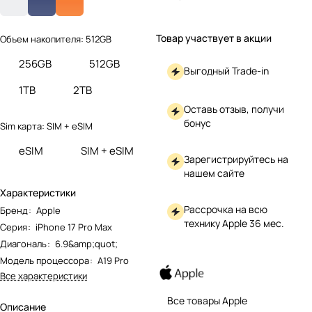
Товар участвует в акции
Объем накопителя:
512GB
256GB
512GB
Выгодный Trade-in
1TB
2TB
Оставь отзыв, получи
бонус
Sim карта:
SIM + eSIM
eSIM
SIM + eSIM
Зарегистрируйтесь на
нашем сайте
Характеристики
Рассрочка на всю
Бренд
:
Apple
технику Apple 36 мес.
Серия
:
iPhone 17 Pro Max
Диагональ
:
6.9&amp;quot;
Модель процессора
:
A19 Pro
Все характеристики
Все товары Apple
Описание