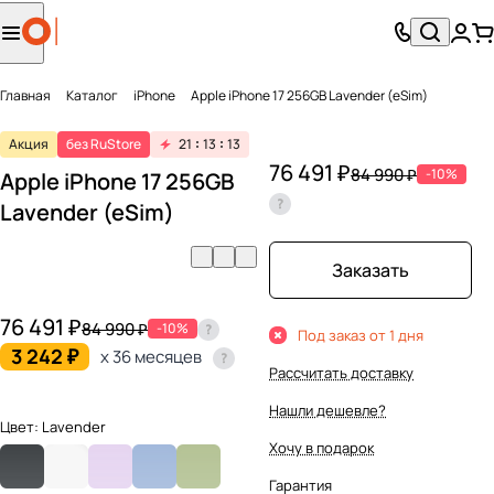
Главная
Каталог
iPhone
Apple iPhone 17 256GB Lavender (eSim)
Акция
без RuStore
21
13
13
76 491 ₽
84 990 ₽
-10%
Apple iPhone 17 256GB
Lavender (eSim)
Заказать
76 491 ₽
84 990 ₽
-10%
Под заказ от 1 дня
3 242 ₽
x 36 месяцев
Рассчитать доставку
Нашли дешевле?
Цвет:
Lavender
Хочу в подарок
Гарантия