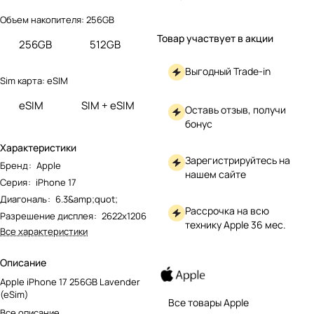
Объем накопителя:
256GB
Товар участвует в акции
256GB
512GB
Выгодный Trade-in
Sim карта:
eSIM
eSIM
SIM + eSIM
Оставь отзыв, получи
бонус
Характеристики
Зарегистрируйтесь на
Бренд
:
Apple
нашем сайте
Серия
:
iPhone 17
Диагональ
:
6.3&amp;quot;
Рассрочка на всю
Разрешение дисплея
:
2622x1206
технику Apple 36 мес.
Все характеристики
Описание
Apple iPhone 17 256GB Lavender
(eSim)
Все товары Apple
Все описание