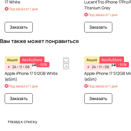
17 White
LucentTrio iPhone 17Pro/
Titanium Grey
Под заказ от 1 дня
Под заказ от 1 дня
Заказать
Заказать
Вам также может понравиться
Акция
без RuStore
Акция
без RuStore
91 791 ₽
91 791 ₽
-10%
-10%
101 990 ₽
101 990 ₽
24
11
06
24
11
06
Apple iPhone 17 512GB White
Apple iPhone 17 512GB Mi
(eSim)
(eSim)
Под заказ от 1 дня
Под заказ от 1 дня
Заказать
Заказать
Назад к списку