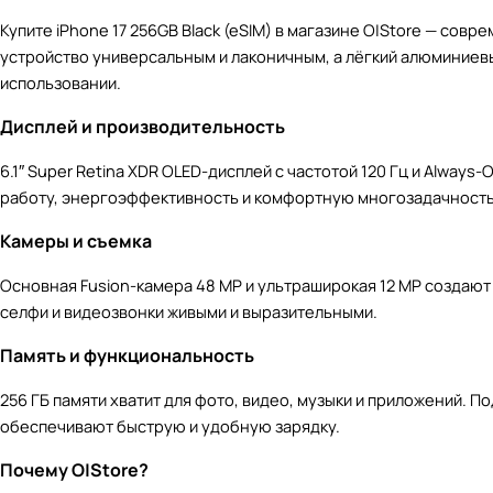
Купите iPhone 17 256GB Black (eSIM) в магазине O|Store — с
устройство универсальным и лаконичным, а лёгкий алюминиевый
использовании.
Дисплей и производительность
6.1″ Super Retina XDR OLED-дисплей с частотой 120 Гц и Alwa
работу, энергоэффективность и комфортную многозадачность,
Камеры и съемка
Основная Fusion-камера 48 MP и ультраширокая 12 MP создают 
селфи и видеозвонки живыми и выразительными.
Память и функциональность
256 ГБ памяти хватит для фото, видео, музыки и приложений. 
обеспечивают быструю и удобную зарядку.
Почему O|Store?