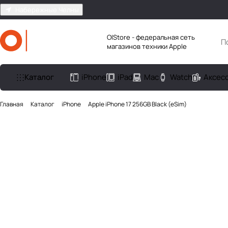
Набережные Челны
O|Store - федеральная сеть
магазинов техники Apple
Каталог
iPhone
iPad
Mac
Watch
Аксес
Главная
Каталог
iPhone
Apple iPhone 17 256GB Black (eSim)