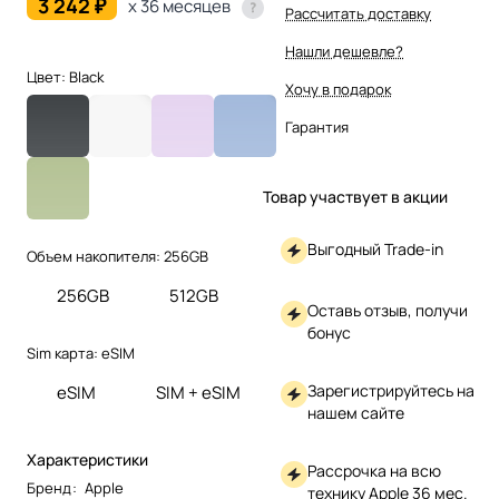
3 242 ₽
x 36 месяцев
Рассчитать доставку
Нашли дешевле?
Цвет:
Black
Хочу в подарок
Гарантия
Товар участвует в акции
Выгодный Trade-in
Объем накопителя:
256GB
256GB
512GB
Оставь отзыв, получи
бонус
Sim карта:
eSIM
Зарегистрируйтесь на
eSIM
SIM + eSIM
нашем сайте
Характеристики
Рассрочка на всю
Бренд
:
Apple
технику Apple 36 мес.