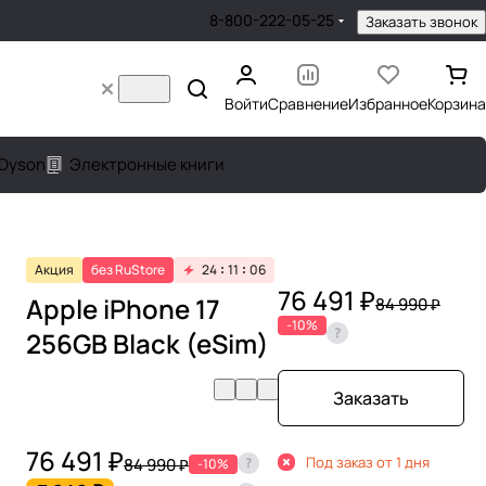
8-800-222-05-25
Заказать звонок
Войти
Сравнение
Избранное
Корзина
Dyson
Электронные книги
Акция
без RuStore
24
11
06
76 491 ₽
Apple iPhone 17
84 990 ₽
-10%
256GB Black (eSim)
Заказать
76 491 ₽
Под заказ от 1 дня
84 990 ₽
-10%