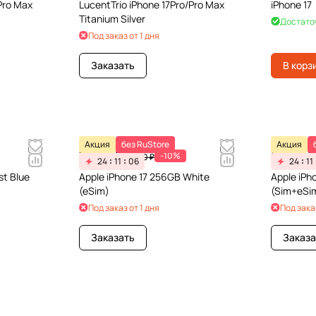
Pro Max
LucentTrio iPhone 17Pro/Pro Max
iPhone 17
Titanium Silver
Достато
Под заказ от 1 дня
Заказать
В корз
Акция
без RuStore
Акция
76 491 ₽
98 991 ₽
-10%
84 990 ₽
24
11
06
24
11
st Blue
Apple iPhone 17 256GB White
Apple iPh
(eSim)
(Sim+eSi
Под заказ от 1 дня
Под заказ
Заказать
Заказа