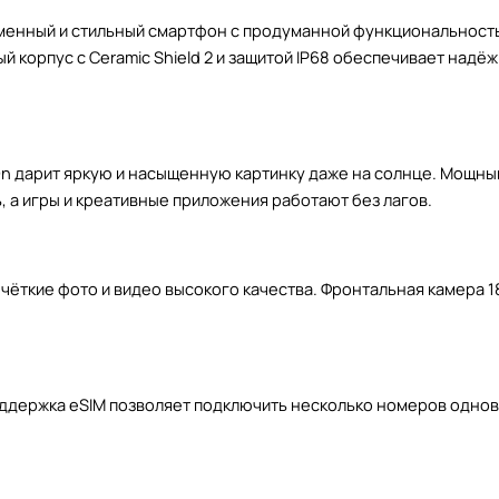
овременный и стильный смартфон с продуманной функциональнос
 корпус с Ceramic Shield 2 и защитой IP68 обеспечивает надё
ys-On дарит яркую и насыщенную картинку даже на солнце. Мощ
 а игры и креативные приложения работают без лагов.
чёткие фото и видео высокого качества. Фронтальная камера 1
Поддержка eSIM позволяет подключить несколько номеров однов