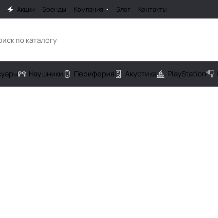
Акции
Бренды
Компания
Блог
Контакты
cуары
Наушники
Периферия
Акустика
PlayStation