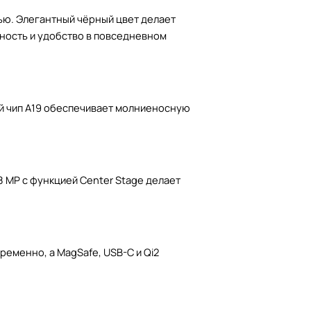
тью. Элегантный чёрный цвет делает
жность и удобство в повседневном
ный чип A19 обеспечивает молниеносную
8 MP с функцией Center Stage делает
ременно, а MagSafe, USB-C и Qi2