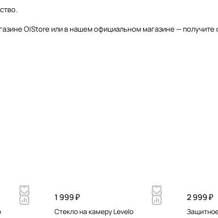
ство.
магазине O|Store или в нашем официальном магазине — получит
1 999 ₽
2 999 ₽
o
Стекло на камеру Levelo
Защитное