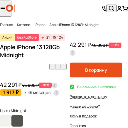
Главная
Каталог
iPhone
Apple iPhone 13 128Gb Midnight
Акция
без RuStore
21
15
24
42 291 ₽
46 990 ₽
-10%
Apple iPhone 13 128Gb
Midnight
В корзину
42 291 ₽
46 990 ₽
-10%
В наличии
в 1 магазине
1 917 ₽
x 36 месяцев
Рассчитать доставку
Нашли дешевле?
Цвет:
Midnight
Хочу в подарок
Гарантия