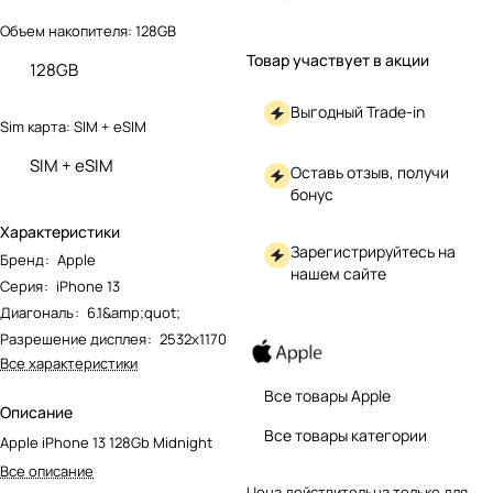
Объем накопителя:
128GB
Товар участвует в акции
128GB
Выгодный Trade-in
Sim карта:
SIM + eSIM
SIM + eSIM
Оставь отзыв, получи
бонус
Характеристики
Зарегистрируйтесь на
Бренд
:
Apple
нашем сайте
Серия
:
iPhone 13
Диагональ
:
6.1&amp;quot;
Разрешение дисплея
:
2532x1170
Все характеристики
Все товары Apple
Описание
Все товары категории
Apple iPhone 13 128Gb Midnight
Все описание
Цена действительна только для