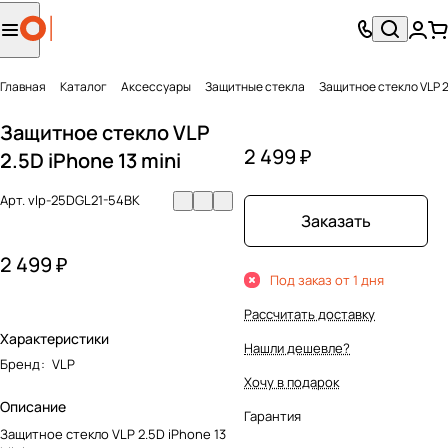
Главная
Каталог
Аксесcуары
Защитные стекла
Защитное стекло VLP 2.
Защитное стекло VLP
2 499 ₽
2.5D iPhone 13 mini
Арт.
vlp-25DGL21-54BK
Заказать
2 499 ₽
Под заказ от 1 дня
Рассчитать доставку
Характеристики
Нашли дешевле?
Бренд
:
VLP
Хочу в подарок
Описание
Гарантия
Защитное стекло VLP 2.5D iPhone 13