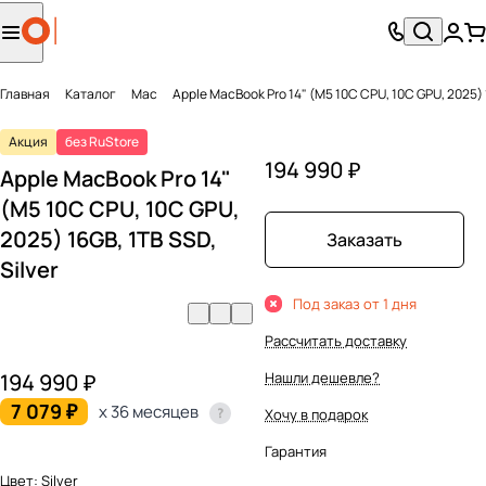
Главная
Каталог
Mac
Apple MacBook Pro 14" (M5 10C CPU, 10C GPU, 2025) 1
Акция
без RuStore
194 990 ₽
Apple MacBook Pro 14"
(M5 10C CPU, 10C GPU,
2025) 16GB, 1TB SSD,
Заказать
Silver
Под заказ от 1 дня
Рассчитать доставку
194 990 ₽
Нашли дешевле?
7 079 ₽
x 36 месяцев
Хочу в подарок
Гарантия
Цвет:
Silver