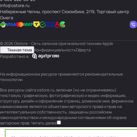
info@ostore.ru
Набережные Челны, проспект Сююмбике, 2/19, Торговый центр
Омега
© 2026 O|store - Сеть салонов оригинальной техники Apple
Темная тема
Конфиденциальность
Оферта
Разработано в
На информационном ресурсе применяются
рекомендательные
технологии
.
Все ресурсы сайта ostore.ru, включая (но не ограничиваясь)
текстовую, графическую, фотографическую и видео информацию,
структуру, дизайн и оформление страниц, доменное имя, фирменное
наименование являются объектами авторского права и прав на
интеллектуальную собственность, защищены российским
законодательством и международными соглашениями об охране
авторских прав.
Читать далее