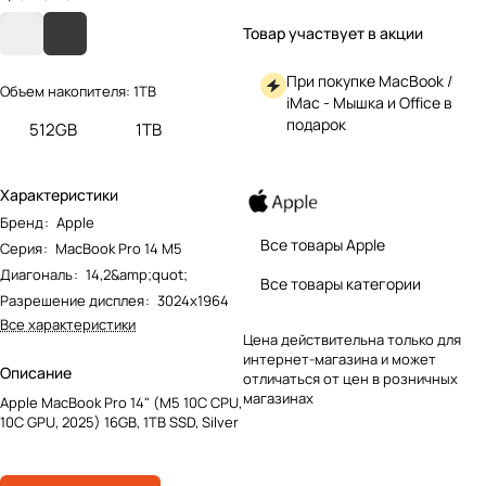
Товар участвует в акции
При покупке MacBook /
Объем накопителя:
1TB
iMac - Мышка и Office в
подарок
512GB
1TB
Характеристики
Бренд
:
Apple
Все товары Apple
Серия
:
MacBook Pro 14 M5
Диагональ
:
14,2&amp;quot;
Все товары категории
Разрешение дисплея
:
3024x1964
Все характеристики
Цена действительна только для
интернет-магазина и может
Описание
отличаться от цен в розничных
магазинах
Apple MacBook Pro 14" (M5 10C CPU,
10C GPU, 2025) 16GB, 1TB SSD, Silver