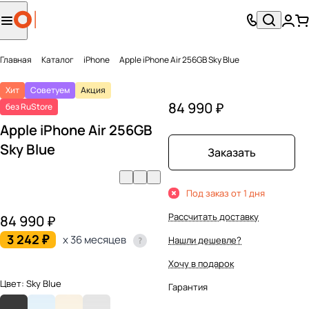
Главная
Каталог
iPhone
Apple iPhone Air 256GB Sky Blue
Хит
Советуем
Акция
84 990 ₽
без RuStore
Apple iPhone Air 256GB
Sky Blue
Заказать
Под заказ от 1 дня
Рассчитать доставку
84 990 ₽
3 242 ₽
x 36 месяцев
Нашли дешевле?
Хочу в подарок
Цвет:
Sky Blue
Гарантия