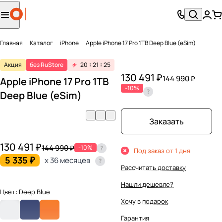
Главная
Каталог
iPhone
Apple iPhone 17 Pro 1TB Deep Blue (eSim)
Акция
без RuStore
20
21
25
130 491 ₽
144 990 ₽
Apple iPhone 17 Pro 1TB
-10%
Deep Blue (eSim)
Заказать
130 491 ₽
144 990 ₽
-10%
Под заказ от 1 дня
5 335 ₽
x 36 месяцев
Рассчитать доставку
Нашли дешевле?
Цвет:
Deep Blue
Хочу в подарок
Гарантия