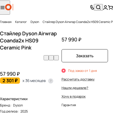
Главная
Каталог
Dyson
Стайлер Dyson Airwrap Coanda2x HS09 Ceramic P
Стайлер Dyson Airwrap
57 990 ₽
Coanda2x HS09
Ceramic Pink
Заказать
Под заказ от 1 дня
57 990 ₽
Рассчитать доставку
2 301 ₽
x 36 месяцев
Нашли дешевле?
Хочу в подарок
Характеристики
Гарантия
Бренд
:
Dyson
Год релиза
:
2025