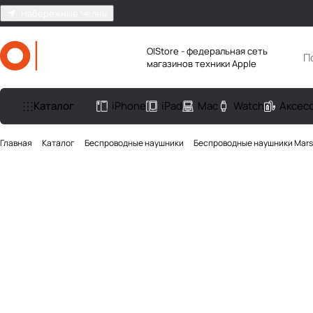
Набережные Челны
O|Store - федеральная сеть
магазинов техники Apple
Каталог
iPhone
iPad
Mac
Watch
Аксес
Главная
Каталог
Беcпроводные наушники
Беспроводные наушники Marsh