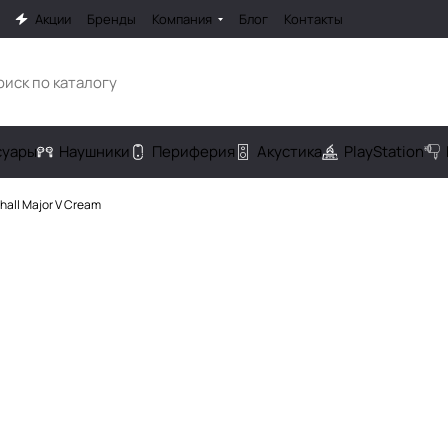
Акции
Бренды
Компания
Блог
Контакты
cуары
Наушники
Периферия
Акустика
PlayStation
all Major V Cream