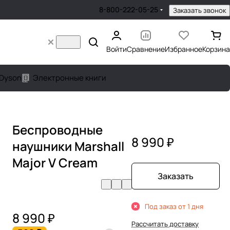
8-800-222-05-25
Заказать звонок
Войти
Сравнение
Избранное
Корзина
Dyson
Электронные книги
Беспроводные
8 990 ₽
наушники Marshall
Major V Cream
Заказать
Под заказ от 1 дня
8 990 ₽
Рассчитать доставку