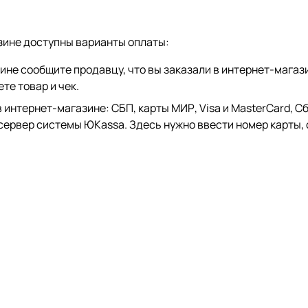
зине доступны варианты оплаты:
зине сообщите продавцу, что вы заказали в интернет-магаз
те товар и чек.
тернет-магазине: СБП, карты МИР, Visa и MasterCard, СберP
 сервер системы ЮKassa. Здесь нужно ввести номер карты, 