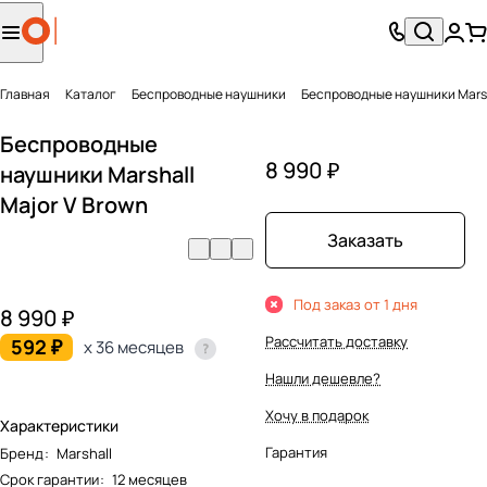
Главная
Каталог
Беcпроводные наушники
Беспроводные наушники Marsh
Беспроводные
8 990 ₽
наушники Marshall
Major V Brown
Заказать
Под заказ от 1 дня
8 990 ₽
Рассчитать доставку
592 ₽
x 36 месяцев
Нашли дешевле?
Хочу в подарок
Характеристики
Гарантия
Бренд
:
Marshall
Срок гарантии
:
12 месяцев