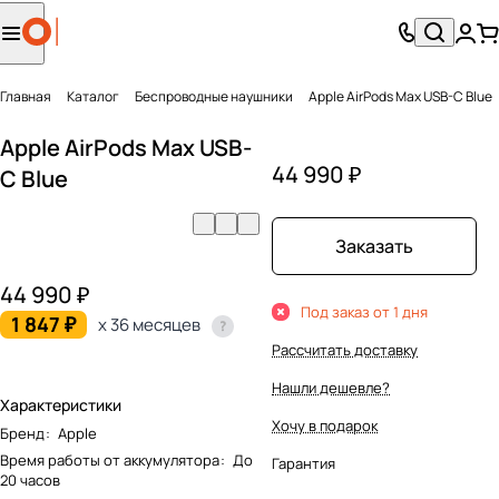
Главная
Каталог
Беcпроводные наушники
Apple AirPods Max USB-C Blue
Apple AirPods Max USB-
44 990 ₽
C Blue
Заказать
44 990 ₽
Под заказ от 1 дня
1 847 ₽
x 36 месяцев
Рассчитать доставку
Нашли дешевле?
Характеристики
Хочу в подарок
Бренд
:
Apple
Время работы от аккумулятора
:
До
Гарантия
20 часов