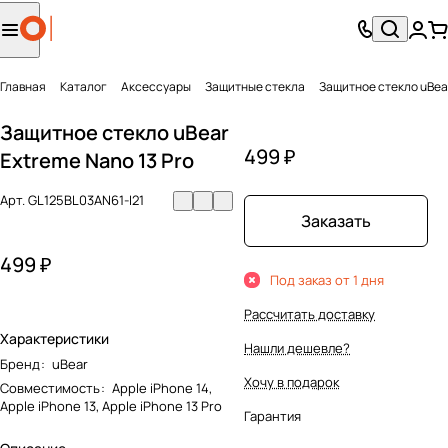
Главная
Каталог
Аксесcуары
Защитные стекла
Защитное стекло uBear
Защитное стекло uBear
499 ₽
Extreme Nano 13 Pro
Арт.
GL125BL03AN61-I21
Заказать
499 ₽
Под заказ от 1 дня
Рассчитать доставку
Характеристики
Нашли дешевле?
Бренд
:
uBear
Хочу в подарок
Совместимость
:
Apple iPhone 14,
Apple iPhone 13, Apple iPhone 13 Pro
Гарантия