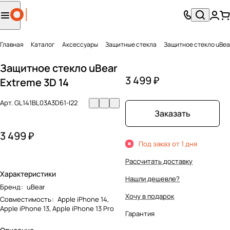
Главная
Каталог
Аксесcуары
Защитные стекла
Защитное стекло uBear
Защитное стекло uBear
3 499 ₽
Extreme 3D 14
Арт.
GL141BL03A3D61-I22
Заказать
3 499 ₽
Под заказ от 1 дня
Рассчитать доставку
Характеристики
Нашли дешевле?
Бренд
:
uBear
Хочу в подарок
Совместимость
:
Apple iPhone 14,
Apple iPhone 13, Apple iPhone 13 Pro
Гарантия