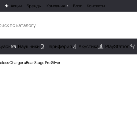
Акции
Бренды
Компания
Блог
Контакты
cуары
Наушники
Периферия
Акустика
PlayStation
eless Charger uBear Stage Pro Silver