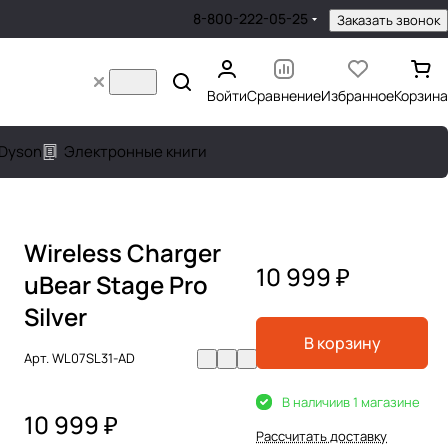
8-800-222-05-25
Заказать звонок
Войти
Сравнение
Избранное
Корзина
Dyson
Электронные книги
Wireless Charger
10 999 ₽
uBear Stage Pro
Silver
В корзину
Арт.
WL07SL31-AD
В наличии
в 1 магазине
10 999 ₽
Рассчитать доставку