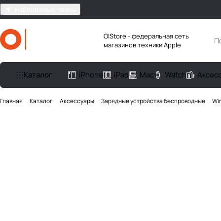
Набережные Челны
O|Store - федеральная сеть
магазинов техники Apple
Каталог
iPhone
iPad
Mac
Watch
Аксес
Главная
Каталог
Аксесcуары
Зарядные устройства беспроводные
Wir