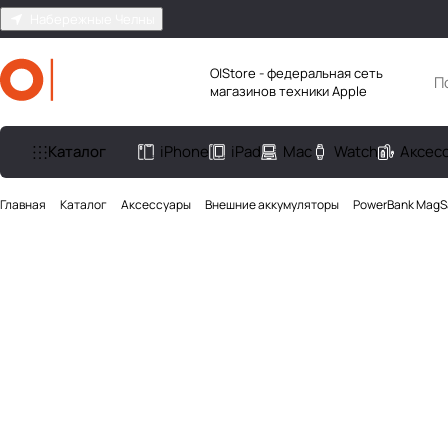
Набережные Челны
O|Store - федеральная сеть
магазинов техники Apple
Каталог
iPhone
iPad
Mac
Watch
Аксес
Главная
Каталог
Аксесcуары
Внешние аккумуляторы
PowerBank MagSa