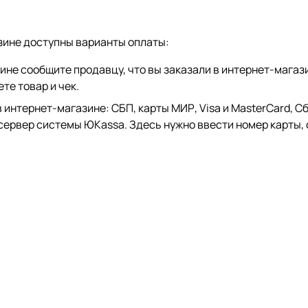
зине доступны варианты оплаты:
зине сообщите продавцу, что вы заказали в интернет-магаз
те товар и чек.
тернет-магазине: СБП, карты МИР, Visa и MasterCard, СберP
 сервер системы ЮKassa. Здесь нужно ввести номер карты, 