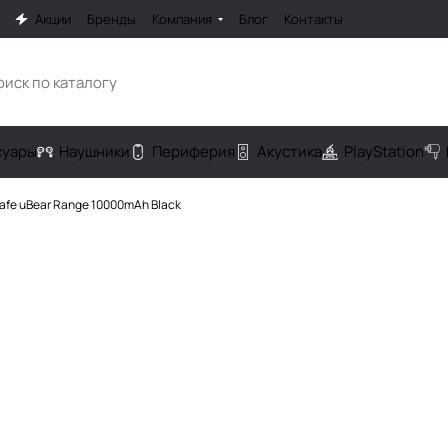
Акции
Бренды
Компания
Блог
Контакты
cуары
Наушники
Периферия
Акустика
PlayStation
fe uBear Range 10000mAh Black