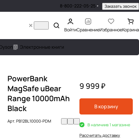
8-800-222-05-25
Заказать звонок
Войти
Сравнение
Избранное
Корзина
Dyson
Электронные книги
PowerBank
9 999 ₽
MagSafe uBear
Range 10000mAh
Black
В корзину
Арт.
PB12BL10000-PDM
В наличии
в 1 магазине
Рассчитать доставку