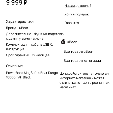
9 999 ₽
Нашли дешевле?
Хочу в подарок
Характеристики
Гарантия
Бренд
:
uBear
Дополнительно
:
Функция подставки
с двумя углами наклона
Комплектация
:
кабель USB‑C,
инструкция
Все товары uBear
Срок гарантии
:
12 месяцев
Все товары категории
Описание
PowerBank MagSafe uBear Range
Цена действительна только для
10000mAh Black
интернет-магазина и может
отличаться от цен в розничных
магазинах