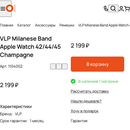
Главная
Каталог
Аксесcуары
Ремешки
VLP Milanese Band Apple Watc
VLP Milanese Band
2 199 ₽
Apple Watch 42/44/45
Champagne
В корзину
Арт.
1104002
В наличии
в 1 магазине
2 199 ₽
Рассчитать доставку
Нашли дешевле?
Характеристики
Хочу в подарок
Бренд
:
VLP
Срок гарантии
:
1 месяц
Гарантия