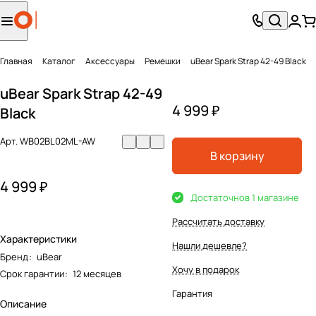
Главная
Каталог
Аксесcуары
Ремешки
uBear Spark Strap 42-49 Black
uBear Spark Strap 42-49
4 999 ₽
Black
Арт.
WB02BL02ML-AW
В корзину
4 999 ₽
Достаточно
в 1 магазине
Рассчитать доставку
Характеристики
Нашли дешевле?
Бренд
:
uBear
Хочу в подарок
Срок гарантии
:
12 месяцев
Гарантия
Описание