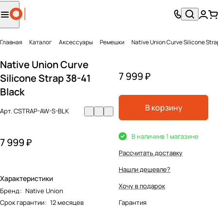
Главная
Каталог
Аксесcуары
Ремешки
Native Union Curve Silicone Stra
Native Union Curve
7 999 ₽
Silicone Strap 38-41
Black
В корзину
Арт.
CSTRAP-AW-S-BLK
В наличии
в 1 магазине
7 999 ₽
Рассчитать доставку
Нашли дешевле?
Характеристики
Хочу в подарок
Бренд
:
Native Union
Срок гарантии
:
12 месяцев
Гарантия