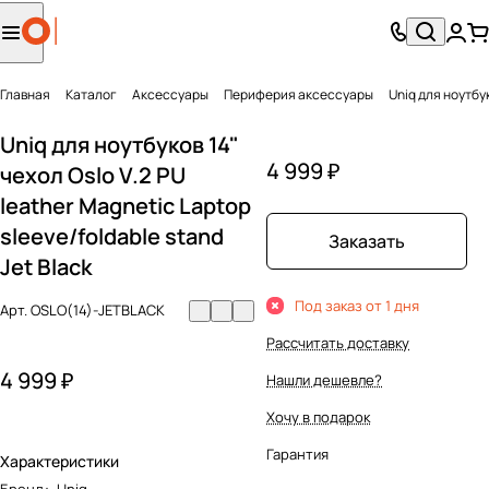
Главная
Каталог
Аксесcуары
Периферия аксессуары
Uniq для ноутбук
Uniq для ноутбуков 14"
4 999 ₽
чехол Oslo V.2 PU
leather Magnetic Laptop
sleeve/foldable stand
Заказать
Jet Black
Под заказ от 1 дня
Арт.
OSLO(14)-JETBLACK
Рассчитать доставку
4 999 ₽
Нашли дешевле?
Хочу в подарок
Гарантия
Характеристики