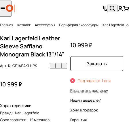
Главная
Каталог
Аксесcуары
Периферия аксессуары
Karl Lagerfeld L
Karl Lagerfeld Leather
10 999 ₽
Sleeve Saffiano
Monogram Black 13"/14"
Заказать
Арт.
KLCS14SAKLHPK
Под заказ от 1 дня
10 999 ₽
Рассчитать доставку
Нашли дешевле?
Характеристики
Хочу в подарок
Бренд
:
Karl Lagerfeld
Срок гарантии
:
12 месяцев
Гарантия