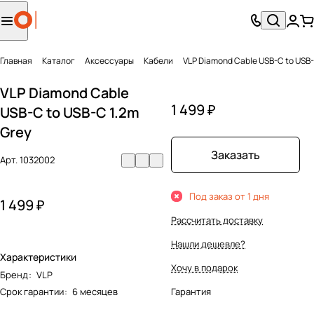
Главная
Каталог
Аксесcуары
Кабели
VLP Diamond Cable USB-C to USB-
VLP Diamond Cable
1 499 ₽
USB-C to USB-C 1.2m
Grey
Заказать
Арт.
1032002
Под заказ от 1 дня
1 499 ₽
Рассчитать доставку
Нашли дешевле?
Характеристики
Хочу в подарок
Бренд
:
VLP
Срок гарантии
:
6 месяцев
Гарантия