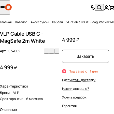
Главная
Каталог
Аксесcуары
Кабели
VLP Cable USB C - MagSafe 2m Wh
VLP Cable USB C -
4 999 ₽
MagSafe 2m White
Арт.
1034002
Заказать
4 999 ₽
Под заказ от 1 дня
Рассчитать доставку
Характеристики
Нашли дешевле?
Бренд
:
VLP
Хочу в подарок
Срок гарантии
:
6 месяцев
Гарантия
Описание