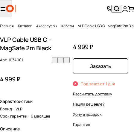
Главная
Каталог
Аксесcуары
Кабели
VLP Cable USB C - MagSafe 2m Bl
VLP Cable USB C -
4 999 ₽
MagSafe 2m Black
Арт.
1034001
Заказать
4 999 ₽
Под заказ от 1 дня
Рассчитать доставку
Характеристики
Нашли дешевле?
Бренд
:
VLP
Хочу в подарок
Срок гарантии
:
6 месяцев
Гарантия
Описание