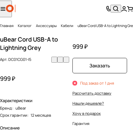
Главная
Каталог
Аксесcуары
Кабели
uBear Cord USB-A to Lightning Gr
uBear Cord USB-A to
999 ₽
Lightning Grey
Арт.
DC01CG01-I5
Заказать
999 ₽
Под заказ от 1 дня
Рассчитать доставку
Характеристики
Нашли дешевле?
Бренд
:
uBear
Хочу в подарок
Срок гарантии
:
12 месяцев
Гарантия
Описание