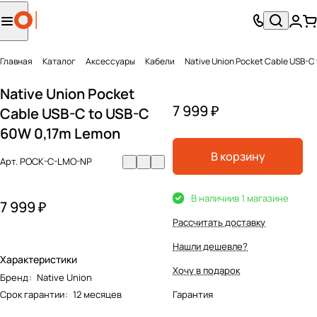
Главная
Каталог
Аксесcуары
Кабели
Native Union Pocket Cable USB-C
Native Union Pocket
7 999 ₽
Cable USB-C to USB-C
60W 0,17m Lemon
В корзину
Арт.
POCK-C-LMO-NP
В наличии
в 1 магазине
7 999 ₽
Рассчитать доставку
Нашли дешевле?
Характеристики
Хочу в подарок
Бренд
:
Native Union
Срок гарантии
:
12 месяцев
Гарантия