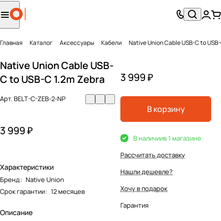
Главная
Каталог
Аксесcуары
Кабели
Native Union Cable USB-C to USB-
Native Union Cable USB-
3 999 ₽
C to USB-C 1.2m Zebra
Арт.
BELT-C-ZEB-2-NP
В корзину
3 999 ₽
В наличии
в 1 магазине
Рассчитать доставку
Характеристики
Нашли дешевле?
Бренд
:
Native Union
Хочу в подарок
Срок гарантии
:
12 месяцев
Гарантия
Описание