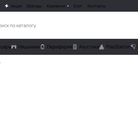
Акции
Бренды
Компания
Блог
Контакты
cуары
Наушники
Периферия
Акустика
PlayStation
y