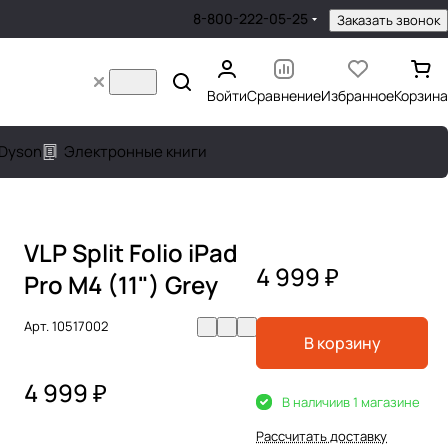
8-800-222-05-25
Заказать звонок
Войти
Сравнение
Избранное
Корзина
Dyson
Электронные книги
VLP Split Folio iPad
4 999 ₽
Pro M4 (11") Grey
Арт.
10517002
В корзину
4 999 ₽
В наличии
в 1 магазине
Рассчитать доставку