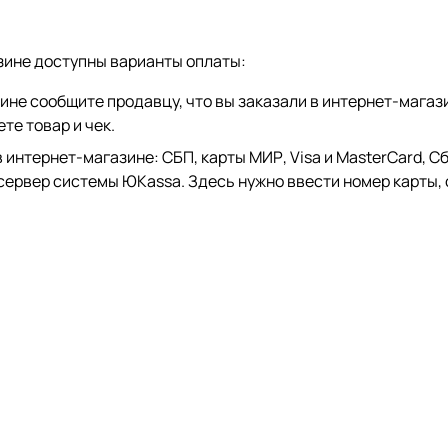
зине доступны варианты оплаты:
зине сообщите продавцу, что вы заказали в интернет-магаз
те товар и чек.
тернет-магазине: СБП, карты МИР, Visa и MasterCard, СберP
 сервер системы ЮKassa. Здесь нужно ввести номер карты, 