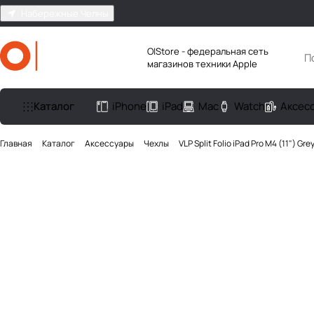
Набережные Челны
O|Store - федеральная сеть
магазинов техники Apple
Каталог
iPhone
iPad
Mac
Watch
Аксес
Главная
Каталог
Аксесcуары
Чехлы
VLP Split Folio iPad Pro M4 (11") Gre