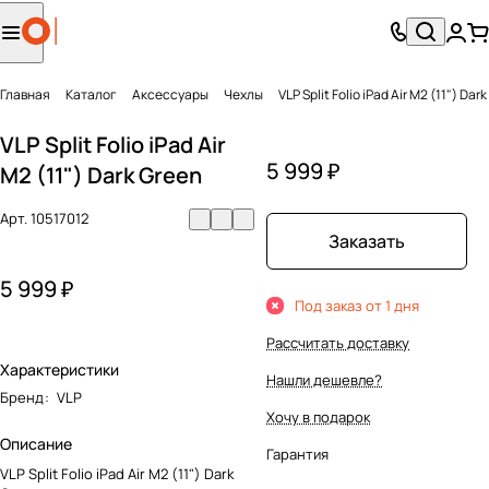
Главная
Каталог
Аксесcуары
Чехлы
VLP Split Folio iPad Air M2 (11") Dar
VLP Split Folio iPad Air
5 999 ₽
M2 (11") Dark Green
Арт.
10517012
Заказать
5 999 ₽
Под заказ от 1 дня
Рассчитать доставку
Характеристики
Нашли дешевле?
Бренд
:
VLP
Хочу в подарок
Описание
Гарантия
VLP Split Folio iPad Air M2 (11") Dark