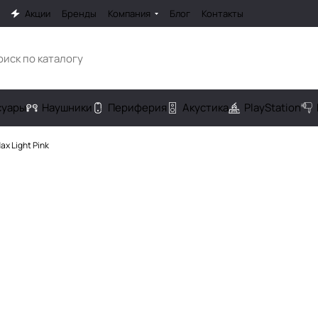
Акции
Бренды
Компания
Блог
Контакты
cуары
Наушники
Периферия
Акустика
PlayStation
ax Light Pink