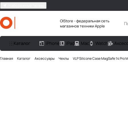
Набережные Челны
O|Store - федеральная сеть
магазинов техники Apple
Каталог
iPhone
iPad
Mac
Watch
Аксес
Главная
Каталог
Аксесcуары
Чехлы
VLP Silicone Case MagSafe 14 Pro M