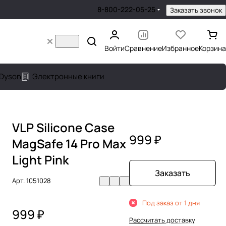
8-800-222-05-25
Заказать звонок
Войти
Сравнение
Избранное
Корзина
Dyson
Электронные книги
VLP Silicone Case
999 ₽
MagSafe 14 Pro Max
Light Pink
Заказать
Арт.
1051028
Под заказ от 1 дня
999 ₽
Рассчитать доставку