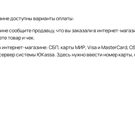
зине доступны варианты оплаты:
зине сообщите продавцу, что вы заказали в интернет-магаз
те товар и чек.
тернет-магазине: СБП, карты МИР, Visa и MasterCard, СберP
 сервер системы ЮKassa. Здесь нужно ввести номер карты, 