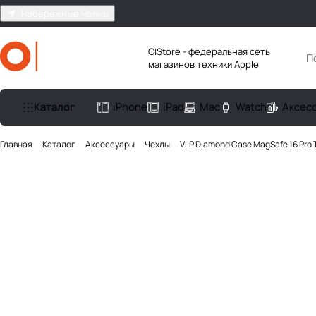
Набережные Челны
O|Store - федеральная сеть
магазинов техники Apple
Каталог
iPhone
iPad
Mac
Watch
Аксес
Главная
Каталог
Аксесcуары
Чехлы
VLP Diamond Case MagSafe 16 Pro 