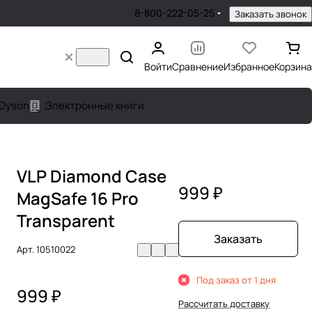
8-800-222-05-25
Заказать звонок
Войти
Сравнение
Избранное
Корзина
Dyson
Электронные книги
VLP Diamond Case
999 ₽
MagSafe 16 Pro
Transparent
Заказать
Арт.
10510022
Под заказ от 1 дня
999 ₽
Рассчитать доставку