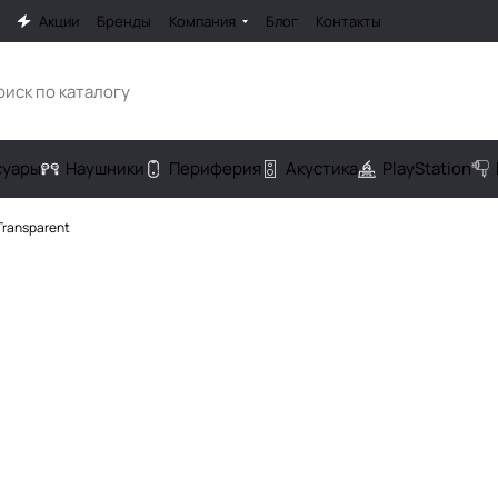
Акции
Бренды
Компания
Блог
Контакты
cуары
Наушники
Периферия
Акустика
PlayStation
Transparent