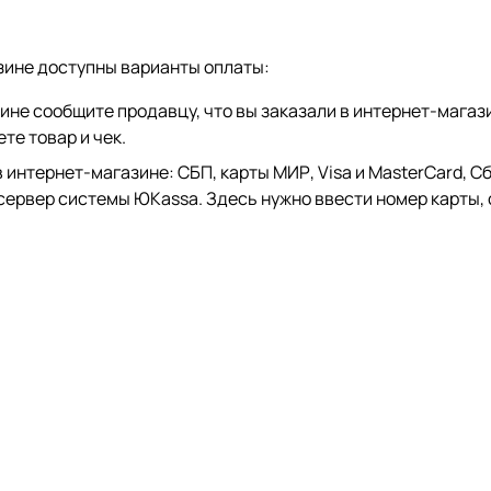
зине доступны варианты оплаты:
зине сообщите продавцу, что вы заказали в интернет-магаз
те товар и чек.
тернет-магазине: СБП, карты МИР, Visa и MasterCard, СберP
 сервер системы ЮKassa. Здесь нужно ввести номер карты, 