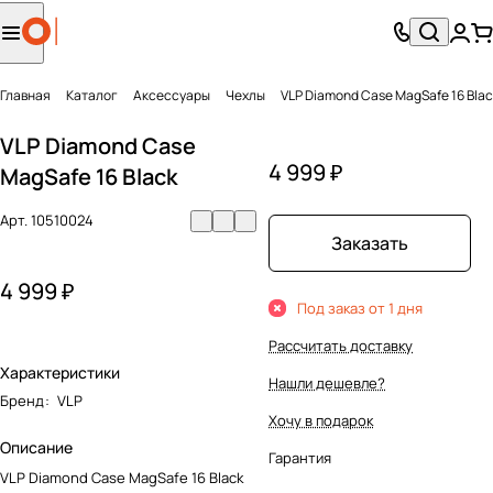
Главная
Каталог
Аксесcуары
Чехлы
VLP Diamond Case MagSafe 16 Blac
VLP Diamond Case
4 999 ₽
MagSafe 16 Black
Арт.
10510024
Заказать
4 999 ₽
Под заказ от 1 дня
Рассчитать доставку
Характеристики
Нашли дешевле?
Бренд
:
VLP
Хочу в подарок
Описание
Гарантия
VLP Diamond Case MagSafe 16 Black