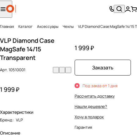
Главная
Каталог
Аксесcуары
Чехлы
VLP Diamond Case MagSafe 14/15 T
VLP Diamond Case
1 999 ₽
MagSafe 14/15
Transparent
Заказать
Арт.
10510001
Под заказ от 1 дня
1 999 ₽
Рассчитать доставку
Нашли дешевле?
Характеристики
Хочу в подарок
Бренд
:
VLP
Гарантия
Описание