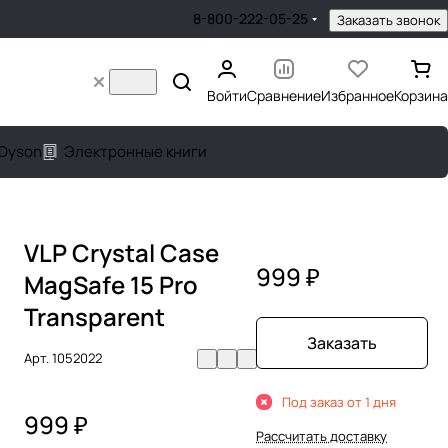
8-800-222-05-25
Заказать звонок
Войти
Сравнение
Избранное
Корзина
Dyson
Электронные книги
VLP Crystal Case
999 ₽
MagSafe 15 Pro
Transparent
Заказать
Арт.
1052022
Под заказ от 1 дня
999 ₽
Рассчитать доставку