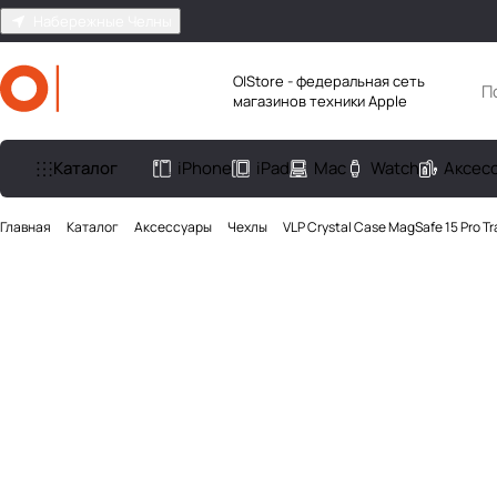
Набережные Челны
O|Store - федеральная сеть
магазинов техники Apple
Каталог
iPhone
iPad
Mac
Watch
Аксес
Главная
Каталог
Аксесcуары
Чехлы
VLP Crystal Case MagSafe 15 Pro T