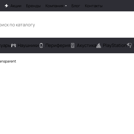
Акции
Бренды
Компания
Блог
Контакты
cуары
Наушники
Периферия
Акустика
PlayStation
ransparent