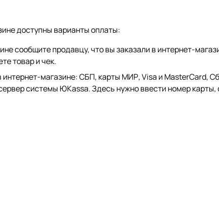
зине доступны варианты оплаты:
зине сообщите продавцу, что вы заказали в интернет-магаз
те товар и чек.
тернет-магазине: СБП, карты МИР, Visa и MasterCard, СберP
 сервер системы ЮKassa. Здесь нужно ввести номер карты, 