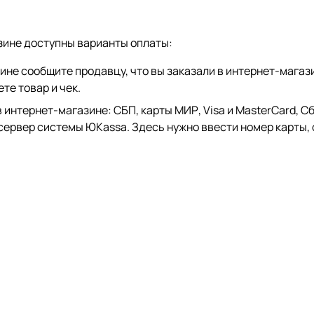
зине доступны варианты оплаты:
зине сообщите продавцу, что вы заказали в интернет-магаз
те товар и чек.
тернет-магазине: СБП, карты МИР, Visa и MasterCard, СберP
 сервер системы ЮKassa. Здесь нужно ввести номер карты, 