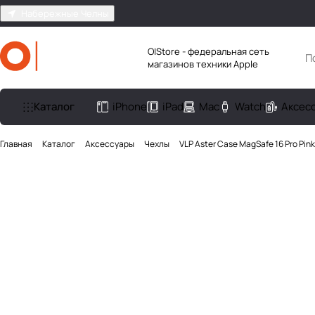
Набережные Челны
O|Store - федеральная сеть
магазинов техники Apple
Каталог
iPhone
iPad
Mac
Watch
Аксес
Главная
Каталог
Аксесcуары
Чехлы
VLP Aster Case MagSafe 16 Pro Pink