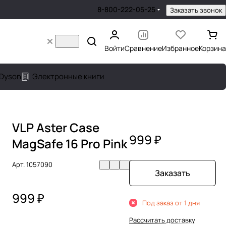
8-800-222-05-25
Заказать звонок
Войти
Сравнение
Избранное
Корзина
Dyson
Электронные книги
VLP Aster Case
999 ₽
MagSafe 16 Pro Pink
Арт.
1057090
Заказать
999 ₽
Под заказ от 1 дня
Рассчитать доставку