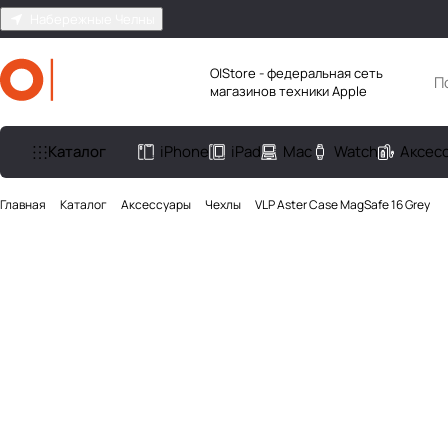
Набережные Челны
O|Store - федеральная сеть
магазинов техники Apple
Каталог
iPhone
iPad
Mac
Watch
Аксес
Главная
Каталог
Аксесcуары
Чехлы
VLP Aster Case MagSafe 16 Grey