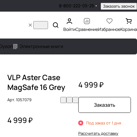
8-800-222-05-25
Заказать звонок
Войти
Сравнение
Избранное
Корзина
Dyson
Электронные книги
VLP Aster Case
4 999 ₽
MagSafe 16 Grey
Арт.
1057079
Заказать
4 999 ₽
Под заказ от 1 дня
Рассчитать доставку