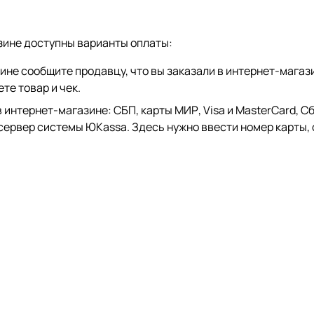
зине доступны варианты оплаты:
зине сообщите продавцу, что вы заказали в интернет-магаз
те товар и чек.
тернет-магазине: СБП, карты МИР, Visa и MasterCard, СберP
 сервер системы ЮKassa. Здесь нужно ввести номер карты, 