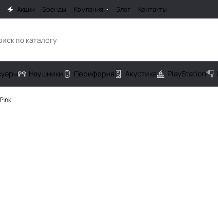
Акции
Бренды
Компания
Блог
Контакты
cуары
Наушники
Периферия
Акустика
PlayStation
Pink