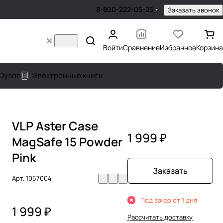
8-800-222-05-25
Заказать звонок
Войти
Сравнение
Избранное
Корзина
Dyson
Электронные книги
VLP Aster Case
1 999 ₽
MagSafe 15 Powder
Pink
Заказать
Арт.
1057004
Под заказ от 1 дня
1 999 ₽
Рассчитать доставку