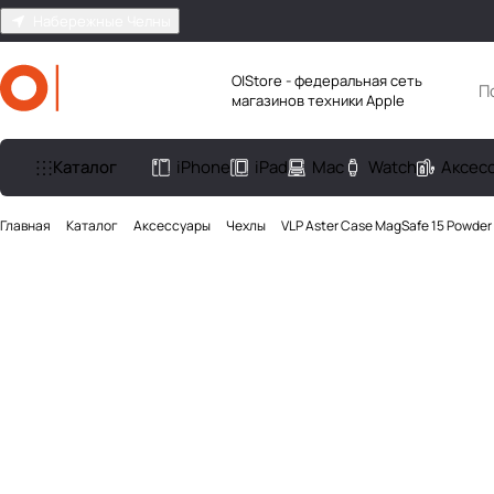
Набережные Челны
O|Store - федеральная сеть
магазинов техники Apple
Каталог
iPhone
iPad
Mac
Watch
Аксес
Главная
Каталог
Аксесcуары
Чехлы
VLP Aster Case MagSafe 15 Powder 