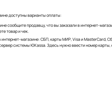
зине доступны варианты оплаты:
зине сообщите продавцу, что вы заказали в интернет-магаз
те товар и чек.
тернет-магазине: СБП, карты МИР, Visa и MasterCard, СберP
 сервер системы ЮKassa. Здесь нужно ввести номер карты, 