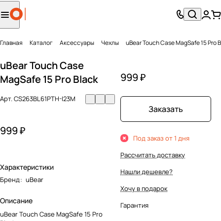
Главная
Каталог
Аксесcуары
Чехлы
uBear Touch Case MagSafe 15 Pro B
uBear Touch Case
999 ₽
MagSafe 15 Pro Black
Арт.
CS263BL61PTH-I23M
Заказать
999 ₽
Под заказ от 1 дня
Рассчитать доставку
Характеристики
Нашли дешевле?
Бренд
:
uBear
Хочу в подарок
Описание
Гарантия
uBear Touch Case MagSafe 15 Pro