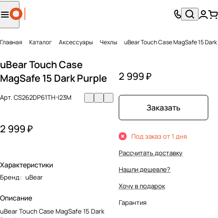
Главная
Каталог
Аксесcуары
Чехлы
uBear Touch Case MagSafe 15 Dark 
uBear Touch Case
2 999 ₽
MagSafe 15 Dark Purple
Арт.
CS262DP61TH-I23M
Заказать
2 999 ₽
Под заказ от 1 дня
Рассчитать доставку
Характеристики
Нашли дешевле?
Бренд
:
uBear
Хочу в подарок
Описание
Гарантия
uBear Touch Case MagSafe 15 Dark