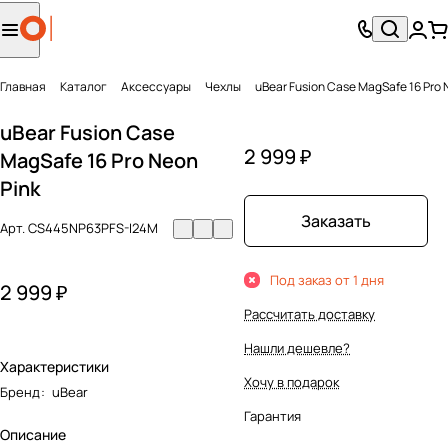
Главная
Каталог
Аксесcуары
Чехлы
uBear Fusion Case MagSafe 16 Pro 
uBear Fusion Case
2 999 ₽
MagSafe 16 Pro Neon
Pink
Заказать
Арт.
CS445NP63PFS-I24M
Под заказ от 1 дня
2 999 ₽
Рассчитать доставку
Нашли дешевле?
Характеристики
Хочу в подарок
Бренд
:
uBear
Гарантия
Описание