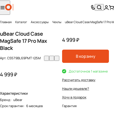
Главная
Каталог
Аксесcуары
Чехлы
uBear Cloud Case MagSafe 17 Pro M
uBear Cloud Case
4 999 ₽
MagSafe 17 Pro Max
Black
В корзину
Арт.
CS579BL69PMT-I25M
Достаточно
в 1 магазине
4 999 ₽
Рассчитать доставку
Нашли дешевле?
Характеристики
Хочу в подарок
Бренд
:
uBear
Срок гарантии
:
6 месяцев
Гарантия