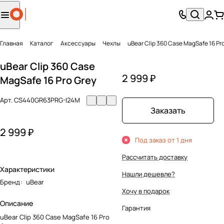
Главная
Каталог
Аксесcуары
Чехлы
uBear Clip 360 Case MagSafe 16 Pr
uBear Clip 360 Case
2 999 ₽
MagSafe 16 Pro Grey
Арт.
CS440GR63PRG-I24M
Заказать
2 999 ₽
Под заказ от 1 дня
Рассчитать доставку
Характеристики
Нашли дешевле?
Бренд
:
uBear
Хочу в подарок
Описание
Гарантия
uBear Clip 360 Case MagSafe 16 Pro