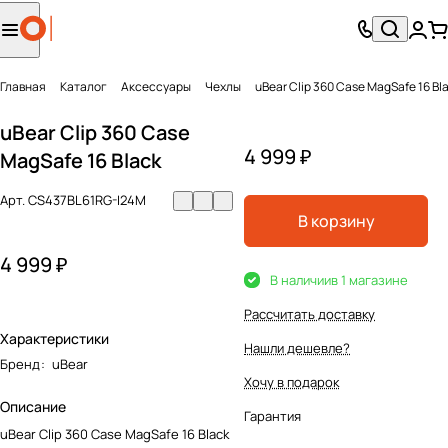
Главная
Каталог
Аксесcуары
Чехлы
uBear Clip 360 Case MagSafe 16 Bl
uBear Clip 360 Case
4 999 ₽
MagSafe 16 Black
Арт.
CS437BL61RG-I24M
В корзину
4 999 ₽
В наличии
в 1 магазине
Рассчитать доставку
Характеристики
Нашли дешевле?
Бренд
:
uBear
Хочу в подарок
Описание
Гарантия
uBear Clip 360 Case MagSafe 16 Black