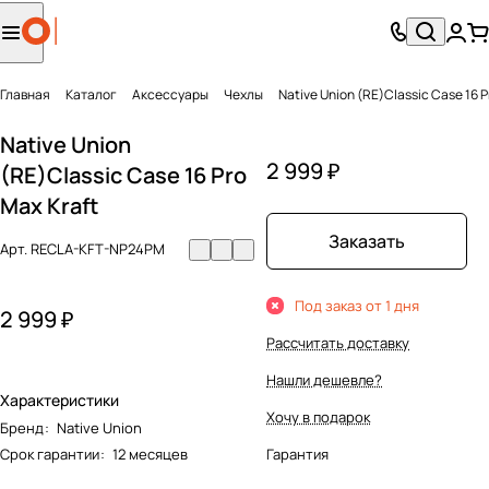
Главная
Каталог
Аксесcуары
Чехлы
Native Union (RE)Classic Case 16 P
Native Union
2 999 ₽
(RE)Classic Case 16 Pro
Max Kraft
Заказать
Арт.
RECLA-KFT-NP24PM
Под заказ от 1 дня
2 999 ₽
Рассчитать доставку
Нашли дешевле?
Характеристики
Хочу в подарок
Бренд
:
Native Union
Срок гарантии
:
12 месяцев
Гарантия