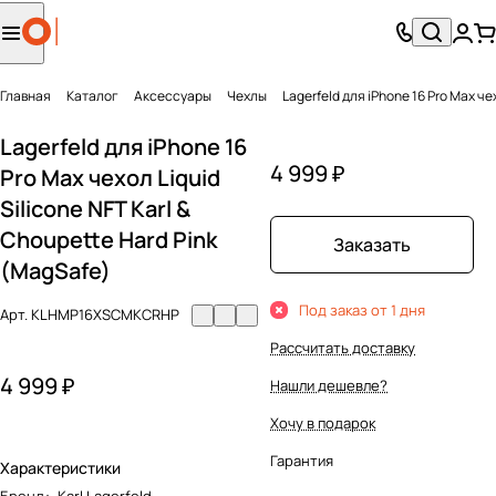
Главная
Каталог
Аксесcуары
Чехлы
Lagerfeld для iPhone 16 Pro Max че
Lagerfeld для iPhone 16
4 999 ₽
Pro Max чехол Liquid
Silicone NFT Karl &
Choupette Hard Pink
Заказать
(MagSafe)
Под заказ от 1 дня
Арт.
KLHMP16XSCMKCRHP
Рассчитать доставку
4 999 ₽
Нашли дешевле?
Хочу в подарок
Гарантия
Характеристики