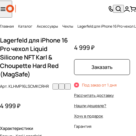
Главная
Каталог
Аксесcуары
Чехлы
Lagerfeld для iPhone 16 Pro чехол 
Lagerfeld для iPhone 16
4 999 ₽
Pro чехол Liquid
Silicone NFT Karl &
Choupette Hard Red
Заказать
(MagSafe)
Под заказ от 1 дня
Арт.
KLHMP16LSCMKCRHR
Рассчитать доставку
4 999 ₽
Нашли дешевле?
Хочу в подарок
Гарантия
Характеристики