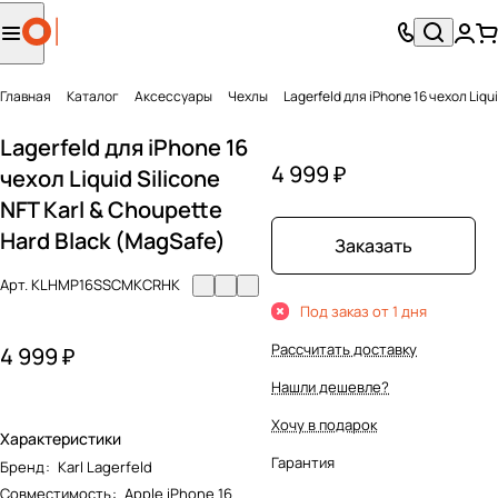
Главная
Каталог
Аксесcуары
Чехлы
Lagerfeld для iPhone 16 чехол Liqu
Lagerfeld для iPhone 16
4 999 ₽
чехол Liquid Silicone
NFT Karl & Choupette
Hard Black (MagSafe)
Заказать
Арт.
KLHMP16SSCMKCRHK
Под заказ от 1 дня
Рассчитать доставку
4 999 ₽
Нашли дешевле?
Хочу в подарок
Характеристики
Гарантия
Бренд
:
Karl Lagerfeld
Совместимость
:
Apple iPhone 16